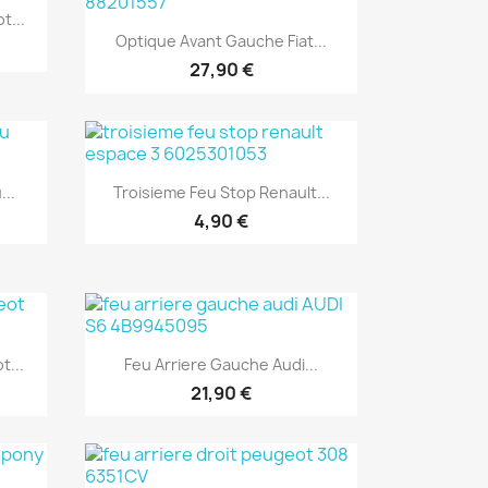
t...
Aperçu rapide

Optique Avant Gauche Fiat...
27,90 €
Aperçu rapide

...
Troisieme Feu Stop Renault...
4,90 €
Aperçu rapide

t...
Feu Arriere Gauche Audi...
21,90 €