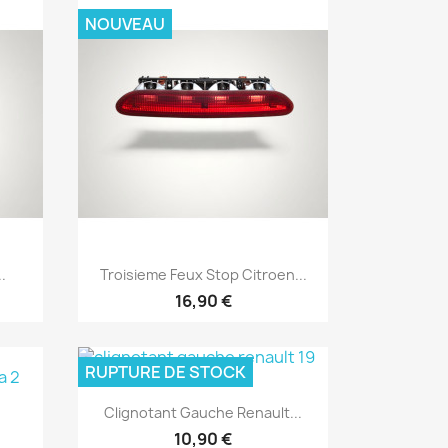
NOUVEAU
Aperçu rapide

.
Troisieme Feux Stop Citroen...
16,90 €
RUPTURE DE STOCK
Aperçu rapide

Clignotant Gauche Renault...
10,90 €