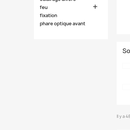

feu
fixation
phare optique avant
So
Il y a 