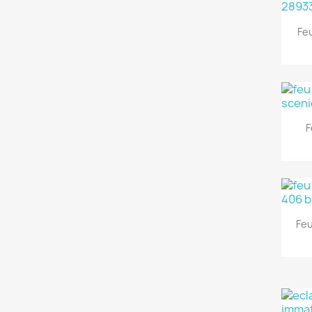
Fe
F
Feu