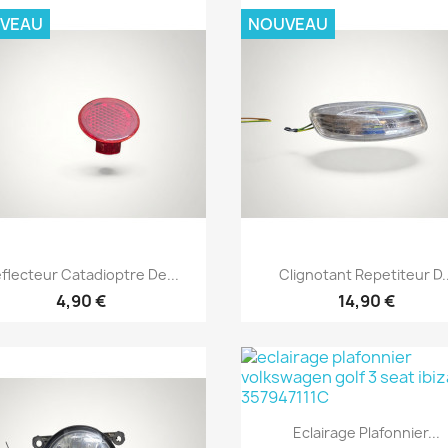
VEAU
NOUVEAU
Aperçu rapide
Aperçu rapide


flecteur Catadioptre De...
Clignotant Repetiteur D..
4,90 €
14,90 €
Aperçu rapide

Eclairage Plafonnier...