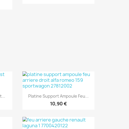
Aperçu rapide

...
Platine Support Ampoule Feu...
10,90 €