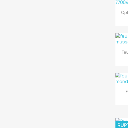
Opt
Feu
F
RUP