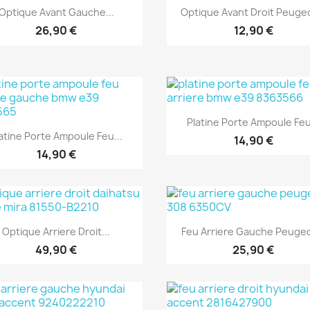
Aperçu rapide
Aperçu rapide


Optique Avant Gauche...
Optique Avant Droit Peugeo
26,90 €
12,90 €
Aperçu rapide

Platine Porte Ampoule Feu
Aperçu rapide

atine Porte Ampoule Feu...
14,90 €
14,90 €
Aperçu rapide
Aperçu rapide


Optique Arriere Droit...
Feu Arriere Gauche Peugeo
49,90 €
25,90 €