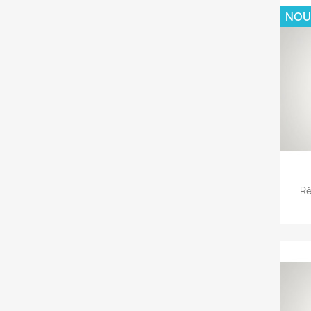
NOU
Ré