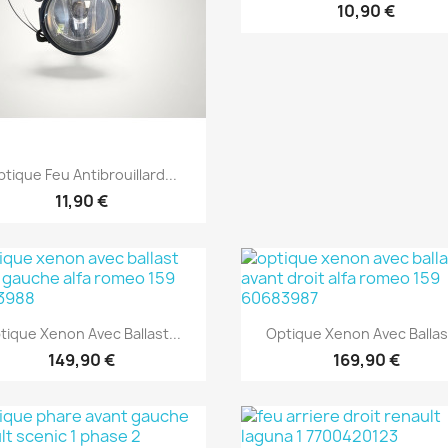
10,90 €
Aperçu rapide

tique Feu Antibrouillard...
11,90 €
Aperçu rapide
Aperçu rapide


tique Xenon Avec Ballast...
Optique Xenon Avec Ballast
149,90 €
169,90 €