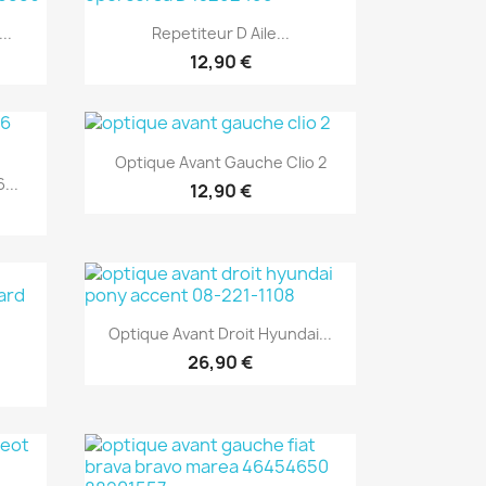
Aperçu rapide

..
Repetiteur D Aile...
12,90 €
Aperçu rapide

Optique Avant Gauche Clio 2
...
12,90 €
Aperçu rapide

Optique Avant Droit Hyundai...
26,90 €