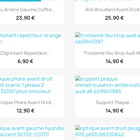
Aperçu rapide
Aperçu rapide


u Arriere Gauche Coffre...
Anti Brouillard Avant Droit.
23,90 €
25,90 €
Aperçu rapide
Aperçu rapide


Clignotant Repetiteur...
Troisieme Feu Stop Audi A6
6,90 €
14,90 €
Aperçu rapide
Aperçu rapide


tique Phare Avant Droit...
Support Plaque...
12,90 €
14,90 €