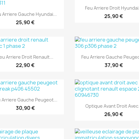
Aperçu rapide

Feu Arriere Droit Hyundai.
Aperçu rapide

u Arriere Gauche Hyundai...
25,90 €
25,90 €
Aperçu rapide
Aperçu rapide


eu Arriere Droit Renault...
Feu Arriere Gauche Peugeo
22,90 €
37,90 €
Aperçu rapide

 Arriere Gauche Peugeot...
Aperçu rapide

Optique Avant Droit Avec.
30,90 €
26,90 €