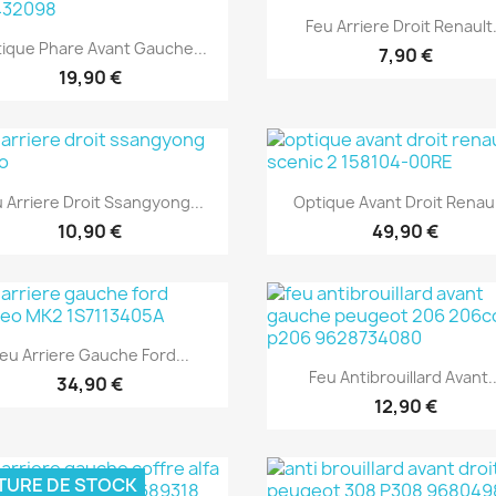
Aperçu rapide

Feu Arriere Droit Renault.
Aperçu rapide

ique Phare Avant Gauche...
7,90 €
19,90 €
Aperçu rapide
Aperçu rapide


 Arriere Droit Ssangyong...
Optique Avant Droit Renault
10,90 €
49,90 €
Aperçu rapide

eu Arriere Gauche Ford...
Aperçu rapide

Feu Antibrouillard Avant..
34,90 €
12,90 €
TURE DE STOCK