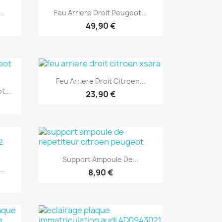
Aperçu rapide

..
Feu Arriere Droit Peugeot...
49,90 €
Aperçu rapide

Feu Arriere Droit Citroen...
t...
23,90 €
Aperçu rapide

Support Ampoule De...
..
8,90 €