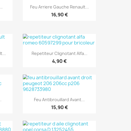
Aperçu rapide

..
Feu Arriere Gauche Renault...
16,90 €
Aperçu rapide

...
Repetiteur Clignotant Alfa...
4,90 €
Aperçu rapide

.
Feu Antibrouillard Avant...
15,90 €