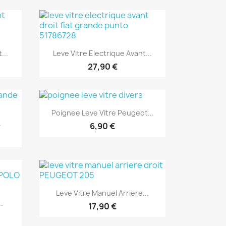
Aperçu rapide

...
Leve Vitre Electrique Avant...
27,90 €
Aperçu rapide

Poignee Leve Vitre Peugeot...
.
6,90 €
Aperçu rapide

Leve Vitre Manuel Arriere...
.
17,90 €