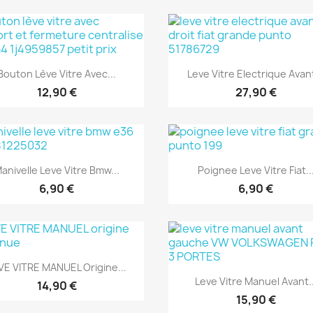
Aperçu rapide
Aperçu rapide


Bouton Lève Vitre Avec...
Leve Vitre Electrique Avant
12,90 €
27,90 €
Aperçu rapide
Aperçu rapide


anivelle Leve Vitre Bmw...
Poignee Leve Vitre Fiat..
6,90 €
6,90 €
Aperçu rapide

VE VITRE MANUEL Origine...
Aperçu rapide

Leve Vitre Manuel Avant..
14,90 €
15,90 €