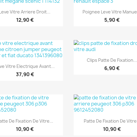
Aperçu rapide
Aperçu rapide


Leve Vitre Arriere Droit...
Poignee Leve Vitre Manuel
12,90 €
5,90 €
Aperçu rapide

Clips Patte De Fixation..
Aperçu rapide

ve Vitre Electrique Avant...
6,90 €
37,90 €
Aperçu rapide
Aperçu rapide


atte De Fixation De Vitre...
Patte De Fixation De Vitre.
10,90 €
10,90 €