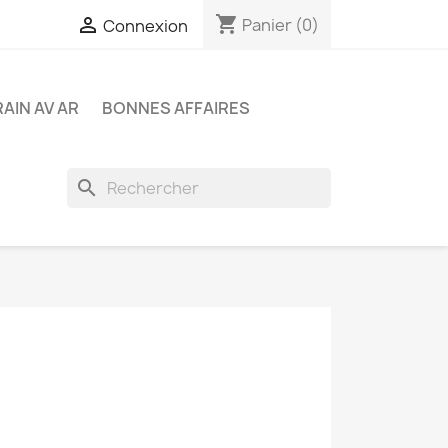
shopping_cart

Panier
(0)
Connexion
RAIN AV AR
BONNES AFFAIRES
search