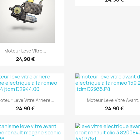
Aperçu rapide

Moteur Leve Vitre...
24,90 €
Aperçu rapide
Aperçu rapide


oteur Leve Vitre Arriere...
Moteur Leve Vitre Avant..
24,90 €
24,90 €