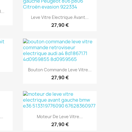
...
Aperçu rapide

Leve Vitre Electrique Avant...
27,90 €
.
Aperçu rapide

Bouton Commande Leve Vitre...
27,90 €
Aperçu rapide

..
Moteur De Leve Vitre...
27,90 €