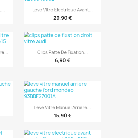
Aperçu rapide

...
Leve Vitre Electrique Avant...
29,90 €
Aperçu rapide

e...
Clips Patte De Fixation...
6,90 €
.
Aperçu rapide

Leve Vitre Manuel Arriere...
15,90 €