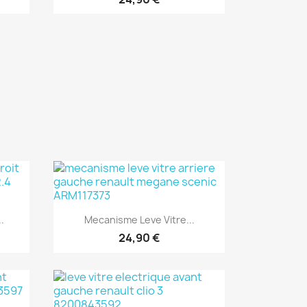
Aperçu rapide

.
Mecanisme Leve Vitre...
24,90 €