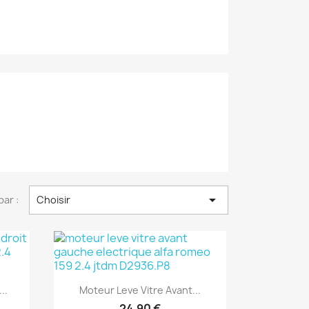

par :
Choisir
Aperçu rapide

..
Moteur Leve Vitre Avant...
24,90 €