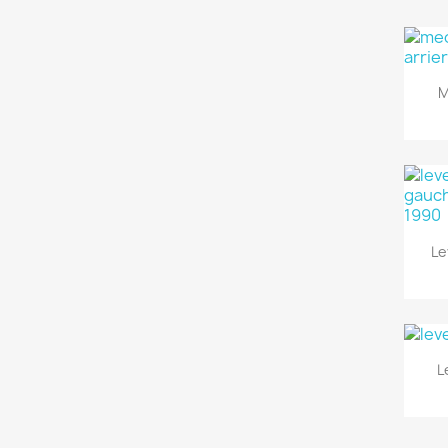
M
Le
L