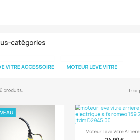
us-catégories
VE VITRE ACCESSOIRE
MOTEUR LEVE VITRE
186 produits.
Trier 
VEAU
Aperçu rapide

Moteur Leve Vitre Arriere.
24,90 €