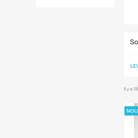
So
LE
Il y a 
NOU