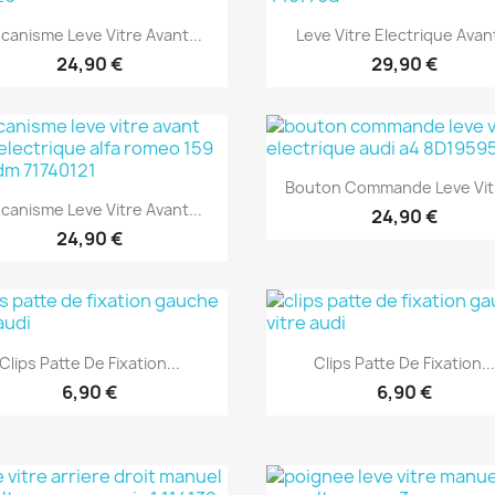
Aperçu rapide
Aperçu rapide


canisme Leve Vitre Avant...
Leve Vitre Electrique Avant
24,90 €
29,90 €
Aperçu rapide

Bouton Commande Leve Vitr
Aperçu rapide

canisme Leve Vitre Avant...
24,90 €
24,90 €
Aperçu rapide
Aperçu rapide


Clips Patte De Fixation...
Clips Patte De Fixation..
6,90 €
6,90 €