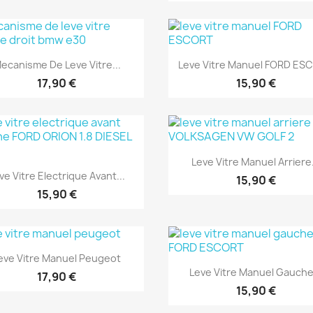
Aperçu rapide
Aperçu rapide


ecanisme De Leve Vitre...
Leve Vitre Manuel FORD ES
17,90 €
15,90 €
Aperçu rapide

Leve Vitre Manuel Arriere.
Aperçu rapide

ve Vitre Electrique Avant...
15,90 €
15,90 €
Aperçu rapide

eve Vitre Manuel Peugeot
Aperçu rapide

Leve Vitre Manuel Gauche.
17,90 €
15,90 €