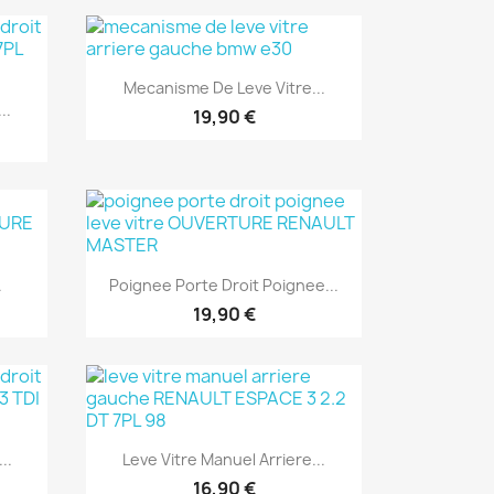
Aperçu rapide

Mecanisme De Leve Vitre...
..
19,90 €
Aperçu rapide

.
Poignee Porte Droit Poignee...
19,90 €
Aperçu rapide

..
Leve Vitre Manuel Arriere...
16,90 €