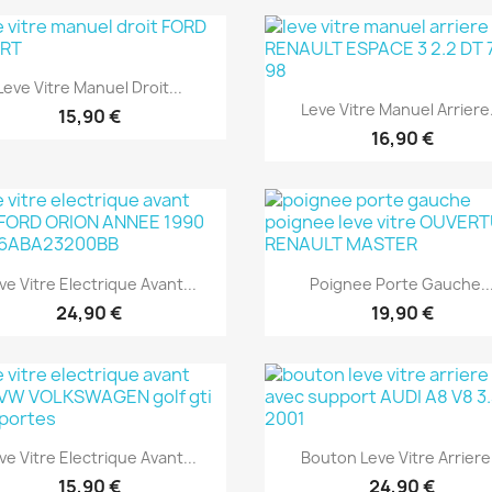
Aperçu rapide

Leve Vitre Manuel Droit...
Aperçu rapide

Leve Vitre Manuel Arriere.
15,90 €
16,90 €
Aperçu rapide
Aperçu rapide


ve Vitre Electrique Avant...
Poignee Porte Gauche..
24,90 €
19,90 €
Aperçu rapide
Aperçu rapide


ve Vitre Electrique Avant...
Bouton Leve Vitre Arriere.
15,90 €
24,90 €