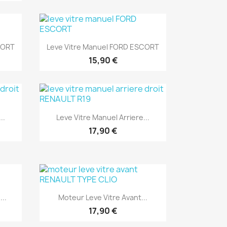
Aperçu rapide

CORT
Leve Vitre Manuel FORD ESCORT
15,90 €
Aperçu rapide

..
Leve Vitre Manuel Arriere...
17,90 €
Aperçu rapide

..
Moteur Leve Vitre Avant...
17,90 €