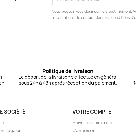
Vous pouvez vous désinscrire à tout moment. V
informations de contact dans les conditions d'ut
Politique de livraison
n
Le départ de la livraison s'effectue en général
en
sous 24h à 48h après réception du paiement.
R
E SOCIÉTÉ
VOTRE COMPTE
son
Suivi de commande
ns légales
Connexion