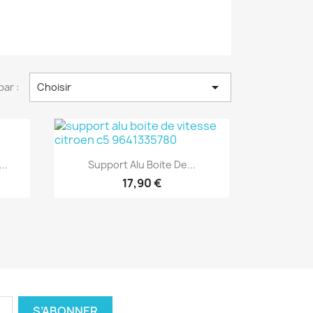

par :
Choisir
Aperçu rapide

..
Support Alu Boite De...
17,90 €