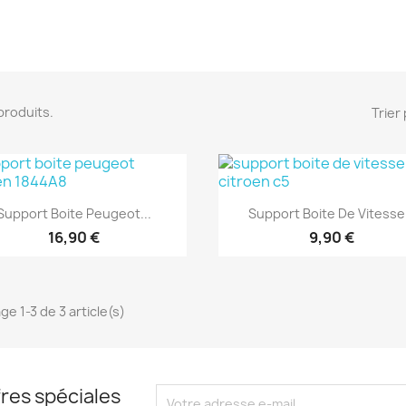
3 produits.
Trier 
Aperçu rapide
Aperçu rapide


Support Boite Peugeot...
Support Boite De Vitesse.
16,90 €
9,90 €
ge 1-3 de 3 article(s)
res spéciales