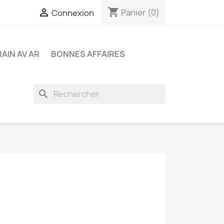
shopping_cart

Panier
(0)
Connexion
RAIN AV AR
BONNES AFFAIRES
search