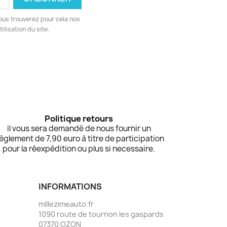
ous trouverez pour cela nos
ilisation du site.
Politique retours
il vous sera demandé de nous fournir un
èglement de 7,90 euro à titre de participation
pour la réexpédition ou plus si necessaire.
INFORMATIONS
millezimeauto.fr
1090 route de tournon les gaspards
07370 OZON