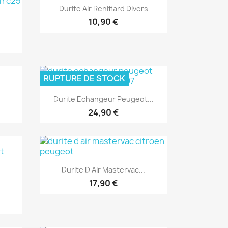
Aperçu rapide

Durite Air Reniflard Divers
10,90 €
RUPTURE DE STOCK
Aperçu rapide

Durite Echangeur Peugeot...
24,90 €
Aperçu rapide

Durite D Air Mastervac...
17,90 €