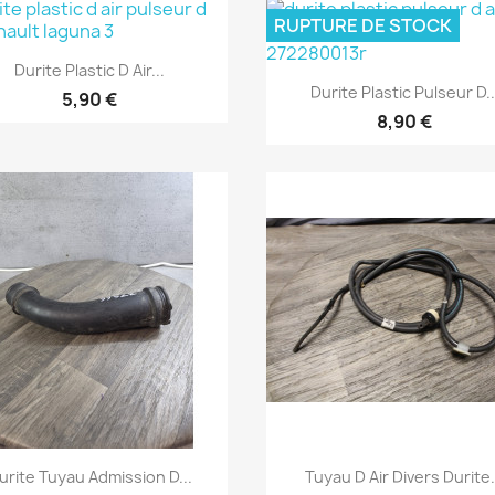
RUPTURE DE STOCK
Aperçu rapide

Durite Plastic D Air...
Aperçu rapide

Durite Plastic Pulseur D..
5,90 €
8,90 €
Aperçu rapide
Aperçu rapide


urite Tuyau Admission D...
Tuyau D Air Divers Durite.