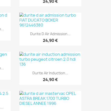
24,90 €
...
Aperçu rapide

Durite D Air Admission...
24,90 €
...
Aperçu rapide

Durite Air Induction...
24,90 €
...
Aperçu rapide