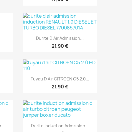
Aperçu rapide

Durite D Air Admission...
21,90 €
Aperçu rapide

Tuyau D Air CITROEN C5 2.0...
21,90 €
Aperçu rapide

...
Durite Induction Admission...