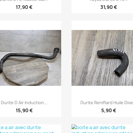
17,90 €
31,90 €
Aperçu rapide
Aperçu rapide


Durite D Air Induction...
Durite Reniflard Huile Div
15,90 €
5,90 €