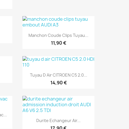
Aperçu rapide

Manchon Coude Clips Tuyau...
11,90 €
Aperçu rapide

Tuyau D Air CITROEN C5 2.0...
14,90 €
c...
Aperçu rapide

Durite Echangeur Air...
17,90 €