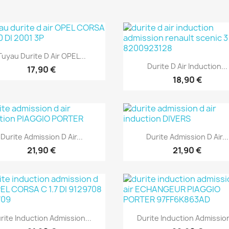
Aperçu rapide

Tuyau Durite D Air OPEL...
Aperçu rapide

Durite D Air Induction...
17,90 €
18,90 €
Aperçu rapide
Aperçu rapide


Durite Admission D Air...
Durite Admission D Air...
21,90 €
21,90 €
Aperçu rapide
Aperçu rapide


rite Induction Admission...
Durite Induction Admission