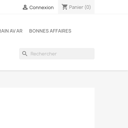
shopping_cart

Panier
(0)
Connexion
RAIN AV AR
BONNES AFFAIRES
search