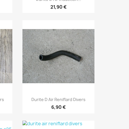
21,90 €
Aperçu rapide

ers
Durite D Air Reniflard Divers
6,90 €