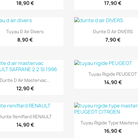
18,90 €
17,90 €
Aperçu rapide
Aperçu rapide


Tuyau D Air Divers
Durite D Air DIVERS
8,90 €
7,90 €
Aperçu rapide

Tuyau Rigide PEUGEOT
Aperçu rapide

Durite D Air Mastervac...
14,90 €
12,90 €
Aperçu rapide

Durite Reniflard RENAULT
Aperçu rapide

Tuyau Rigide Type Masterva
14,90 €
16,90 €