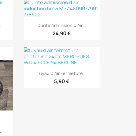
Aperçu rapide

.
Durite Admission D Air...
24,90 €
Aperçu rapide

Tuyau D Air Fermeture...
5,90 €
..