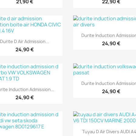
21,90 €
22,90 €
Aperçu rapide

Durite Induction Admission
Aperçu rapide

Durite D Air Admission...
24,90 €
24,90 €
Aperçu rapide

Durite Induction Admission
Aperçu rapide

rite Induction Admission...
24,90 €
24,90 €
Aperçu rapide

Tuyau D Air Divers AUDI A4
Aperçu rapide