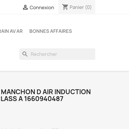
shopping_cart

Panier
(0)
Connexion
RAIN AV AR
BONNES AFFAIRES
search
 MANCHON D AIR INDUCTION
LASS A 1660940487