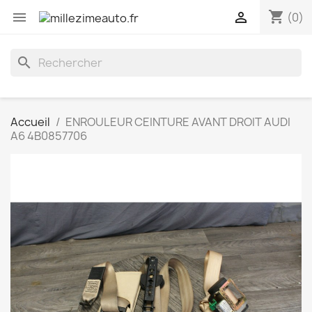
shopping_cart


(0)
search
Accueil
ENROULEUR CEINTURE AVANT DROIT AUDI
A6 4B0857706