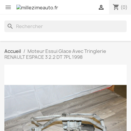
shopping_cart


(0)
search
Accueil
Moteur Essui Glace Avec Tringlerie
RENAULT ESPACE 3 2.2 DT 7PL 1998