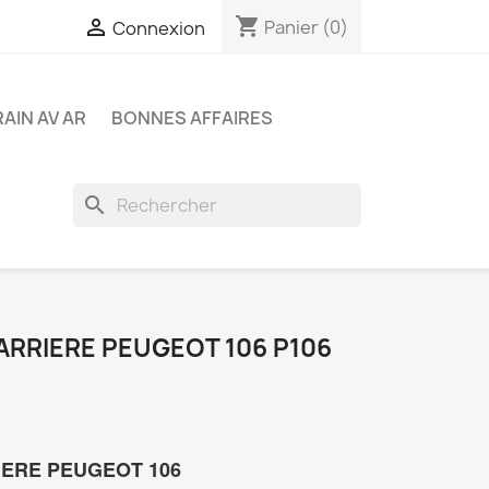
shopping_cart

Panier
(0)
Connexion
RAIN AV AR
BONNES AFFAIRES
search
ARRIERE PEUGEOT 106 P106
IERE PEUGEOT 106