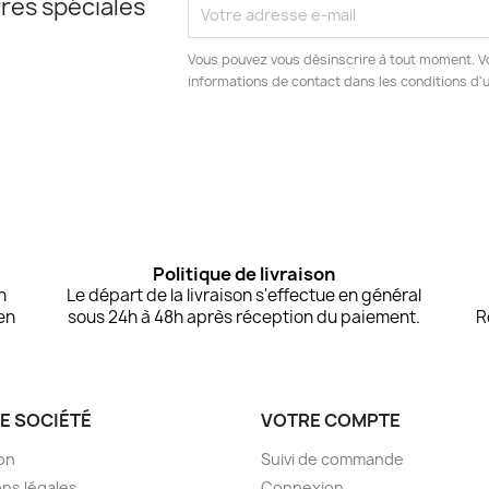
res spéciales
Vous pouvez vous désinscrire à tout moment. V
informations de contact dans les conditions d'ut
Politique de livraison
n
Le départ de la livraison s'effectue en général
en
sous 24h à 48h après réception du paiement.
R
E SOCIÉTÉ
VOTRE COMPTE
son
Suivi de commande
ns légales
Connexion