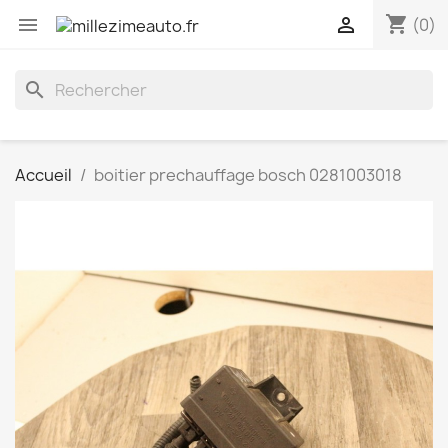
shopping_cart


(0)
search
Accueil
boitier prechauffage bosch 0281003018