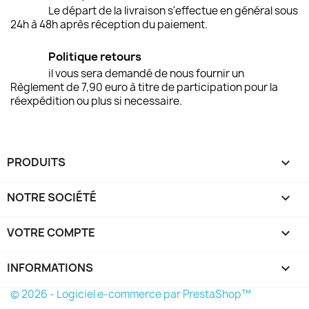
Le départ de la livraison s'effectue en général sous
24h à 48h après réception du paiement.
Politique retours
il vous sera demandé de nous fournir un
Règlement de 7,90 euro à titre de participation pour la
réexpédition ou plus si necessaire.
PRODUITS

NOTRE SOCIÉTÉ

VOTRE COMPTE

INFORMATIONS
keyboard_arrow_down
© 2026 - Logiciel e-commerce par PrestaShop™