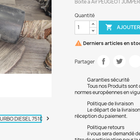
Boite a Air PEUGEOT JUMPER
Quantité

AJOUTER

Derniers articles en sto
Partager
Garanties sécurité
Tous nos Produits sont 
normes européennes en vigu
Politique de livraison
Le départ de la livrais
réception du paiement.

Politique retours
il vous sera demandé de
titre de participation pour la