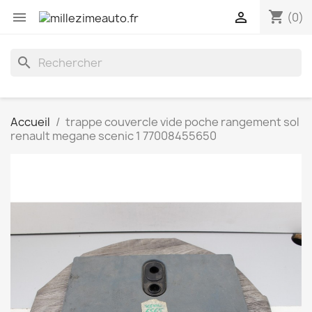
shopping_cart


(0)
search
Accueil
trappe couvercle vide poche rangement sol
renault megane scenic 1 77008455650