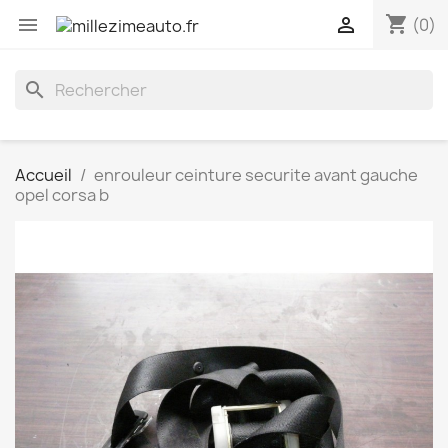
shopping_cart


(0)
search
Accueil
enrouleur ceinture securite avant gauche
opel corsa b