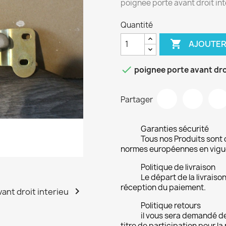
poignee porte avant droit
Quantité

AJOUTER

poignee porte avant dr
Partager
Garanties sécurité
Tous nos Produits sont 
normes européennes en vigu
Politique de livraison
Le départ de la livrais
réception du paiement.

Politique retours
il vous sera demandé de
titre de participation pour la