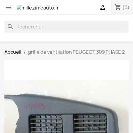
shopping_cart


(0)
search
Accueil
grille de ventilation PEUGEOT 309 PHASE 2