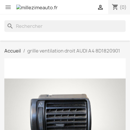
shopping_cart


(0)
search
Accueil
grille ventilation droit AUDI A4 8D1820901