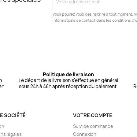
Vous pouvez vous désinscrire à tout moment. V
informations de contact dans les conditions d'ut
Politique de livraison
n
Le départ de la livraison s'effectue en général
en
sous 24h à 48h après réception du paiement.
R
E SOCIÉTÉ
VOTRE COMPTE
son
Suivi de commande
ns légales
Connexion