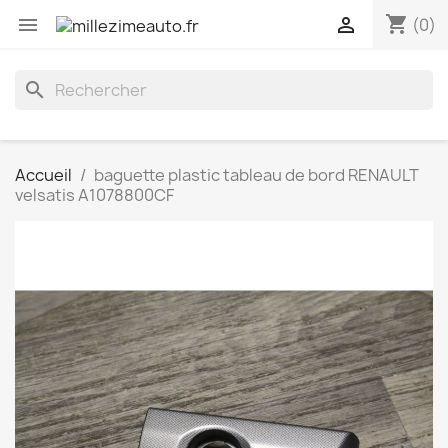
shopping_cart


(0)
search
Accueil
baguette plastic tableau de bord RENAULT
velsatis A1078800CF