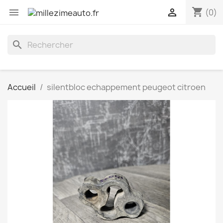
shopping_cart


(0)
search
Accueil
silentbloc echappement peugeot citroen