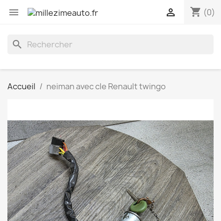
shopping_cart


(0)
search
Accueil
neiman avec cle Renault twingo