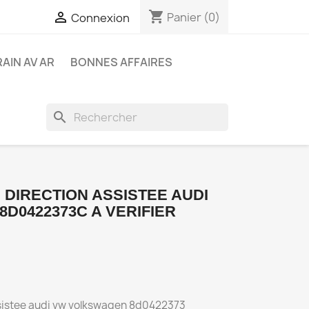
shopping_cart

Panier
(0)
Connexion
RAIN AV AR
BONNES AFFAIRES
search
 DIRECTION ASSISTEE AUDI
D0422373C A VERIFIER
assistee audi vw volkswagen 8d0422373