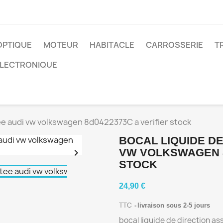
OPTIQUE
MOTEUR
HABITACLE
CARROSSERIE
T
ELECTRONIQUE
tee audi vw volkswagen 8d0422373C a verifier stock
BOCAL LIQUIDE DE
VW VOLKSWAGEN 8

STOCK
24,90 €
TTC
livraison sous 2-5 jours
bocal liquide de direction 