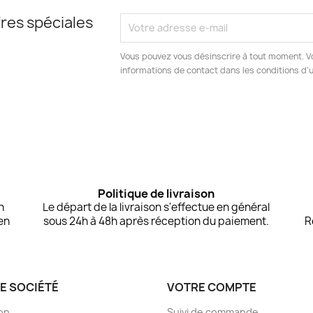
res spéciales
Vous pouvez vous désinscrire à tout moment. V
informations de contact dans les conditions d'ut
Politique de livraison
n
Le départ de la livraison s'effectue en général
en
sous 24h à 48h après réception du paiement.
R
E SOCIÉTÉ
VOTRE COMPTE
son
Suivi de commande