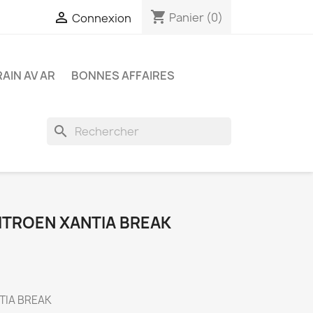
shopping_cart

Panier
(0)
Connexion
RAIN AV AR
BONNES AFFAIRES
search
ITROEN XANTIA BREAK
NTIA BREAK