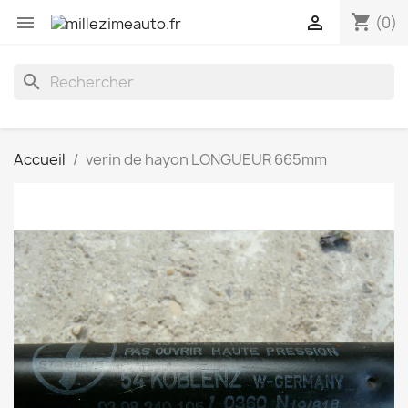
shopping_cart


(0)
search
Accueil
verin de hayon LONGUEUR 665mm