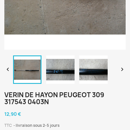


VERIN DE HAYON PEUGEOT 309
317543 0403N
12,90 €
TTC
livraison sous 2-5 jours