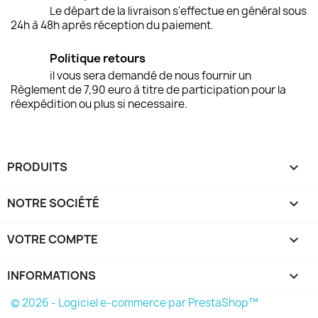
Le départ de la livraison s'effectue en général sous
24h à 48h après réception du paiement.
Politique retours
il vous sera demandé de nous fournir un
Règlement de 7,90 euro à titre de participation pour la
réexpédition ou plus si necessaire.
PRODUITS

NOTRE SOCIÉTÉ

VOTRE COMPTE

INFORMATIONS
keyboard_arrow_down
© 2026 - Logiciel e-commerce par PrestaShop™