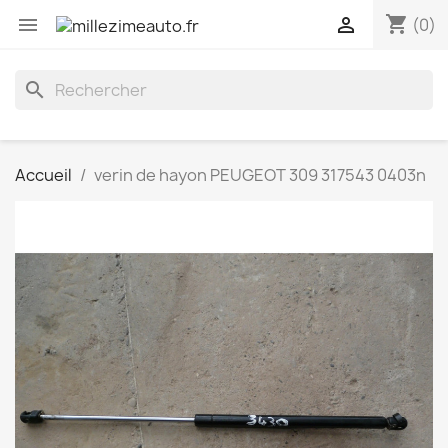
shopping_cart


(0)
search
Accueil
verin de hayon PEUGEOT 309 317543 0403n