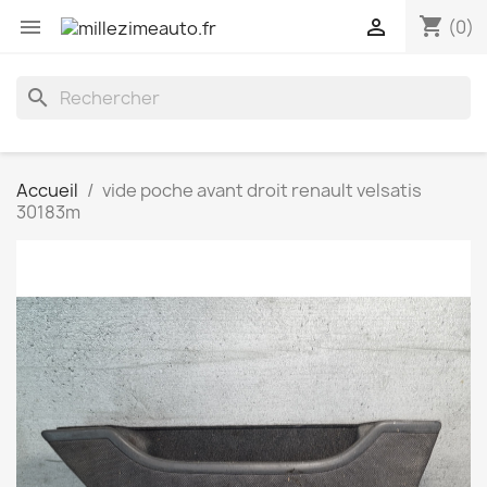
shopping_cart


(0)
search
Accueil
vide poche avant droit renault velsatis
30183m