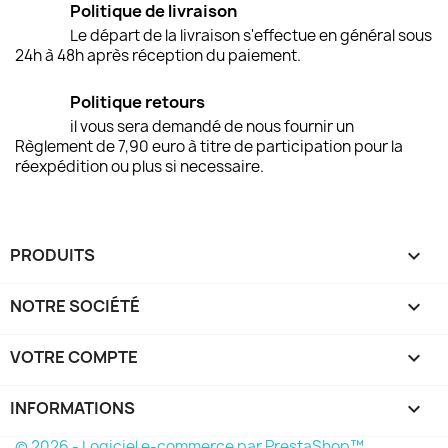
Politique de livraison
Le départ de la livraison s'effectue en général sous
24h à 48h après réception du paiement.
Politique retours
il vous sera demandé de nous fournir un
Règlement de 7,90 euro à titre de participation pour la
réexpédition ou plus si necessaire.
PRODUITS

NOTRE SOCIÉTÉ

VOTRE COMPTE

INFORMATIONS
keyboard_arrow_down
© 2026 - Logiciel e-commerce par PrestaShop™