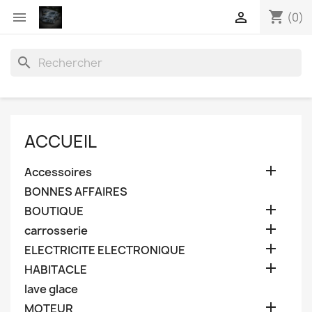
shopping_cart


(0)
search
ACCUEIL

Accessoires
BONNES AFFAIRES

BOUTIQUE

carrosserie

ELECTRICITE ELECTRONIQUE

HABITACLE
lave glace

MOTEUR