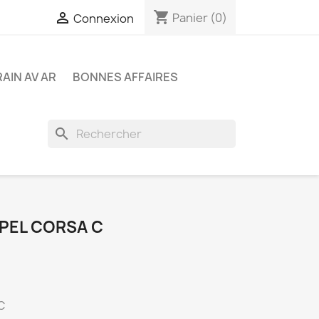
shopping_cart

Panier
(0)
Connexion
RAIN AV AR
BONNES AFFAIRES
search
OPEL CORSA C
C