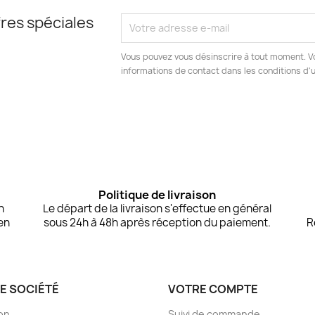
res spéciales
Vous pouvez vous désinscrire à tout moment. V
informations de contact dans les conditions d'ut
Politique de livraison
n
Le départ de la livraison s'effectue en général
en
sous 24h à 48h après réception du paiement.
R
E SOCIÉTÉ
VOTRE COMPTE
son
Suivi de commande